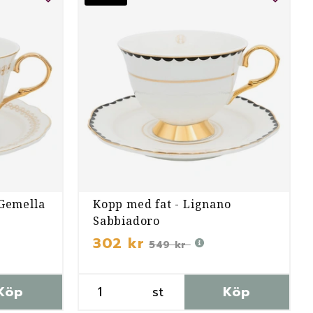
 Gemella
Kopp med fat - Lignano
Sabbiadoro
302 kr
549 kr
Köp
st
Köp