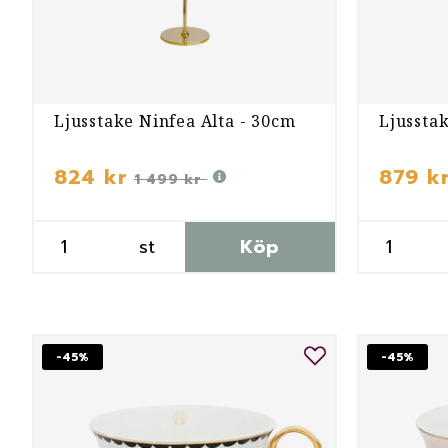
Ljusstake Ninfea Alta - 30cm
Ljusstak
824 kr
879 k
1 499 kr
st
Köp
-45%
-45%