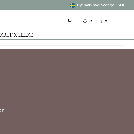
Byt marknad: Sverige | SEK
0
0
KRUF X HILKE
r.