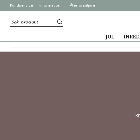
Kundservice
Information
Återförsäljare
JUL
INRED
k