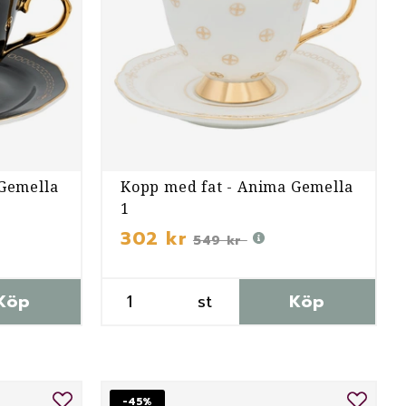
 Gemella
Kopp med fat - Anima Gemella
1
302 kr
549 kr
Köp
st
Köp
-45%