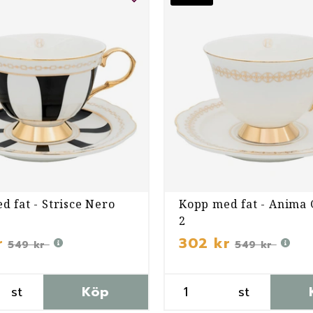
d fat - Strisce Nero
Kopp med fat - Anima
2
r
302 kr
549 kr
549 kr
st
Köp
st