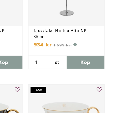
NP -
Ljusstake Ninfea Alta NP -
35cm
934 kr
1 699 kr
Köp
st
Köp
-45%