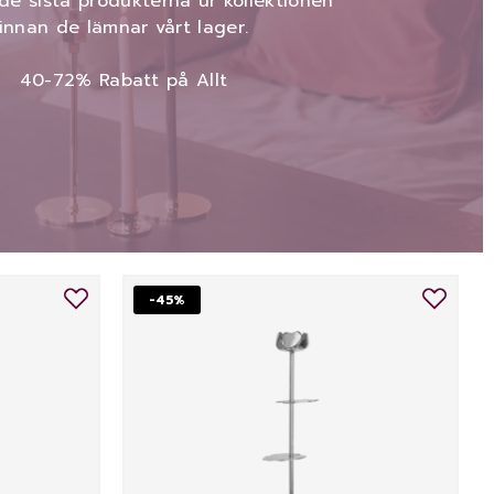
de sista produkterna ur kollektionen
innan de lämnar vårt lager.
40-72% Rabatt på Allt
-45%