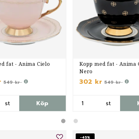
d fat - Anima Cielo
Kopp med fat - Anima
Nero
r
302 kr
549 kr
549 kr
st
Köp
st
-45%