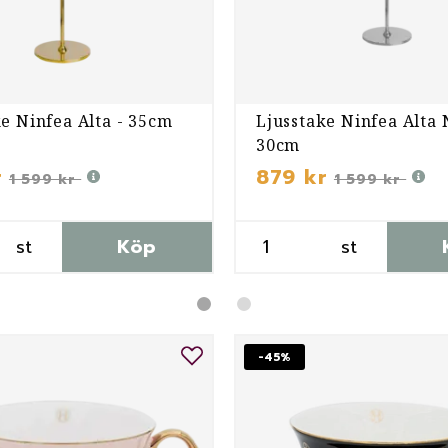
e Ninfea Alta - 35cm
Ljusstake Ninfea Alta 
30cm
r
879 kr
1 599 kr
1 599 kr
st
Köp
st
-45%