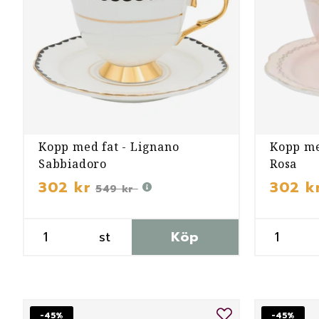
Kopp med fat - Lignano
Kopp me
Sabbiadoro
Rosa
302 kr
302 k
549 kr
st
Köp
-45%
-45%