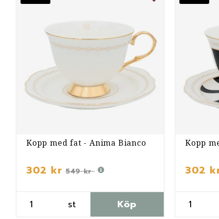
Kopp med fat - Anima Bianco
Kopp me
302 kr
302 k
549 kr
st
Köp