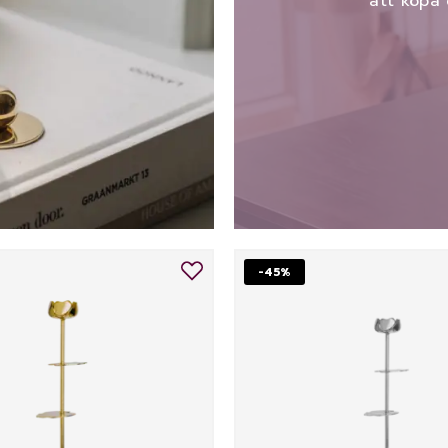
att köpa 
-45%