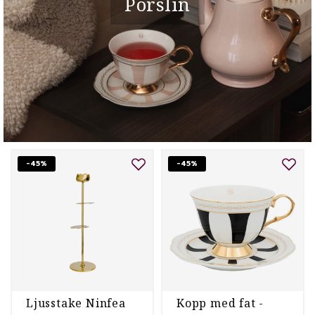
Porslin
-45%
-45%
Ljusstake Ninfea
Kopp med fat -