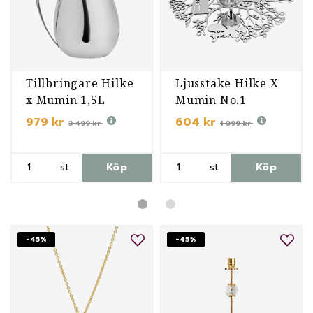
Tillbringare Hilke
Ljusstake Hilke X
x Mumin 1,5L
Mumin No.1
979 kr
604 kr
3 499 kr
1 099 kr
st
Köp
st
Köp
-45%
-45%