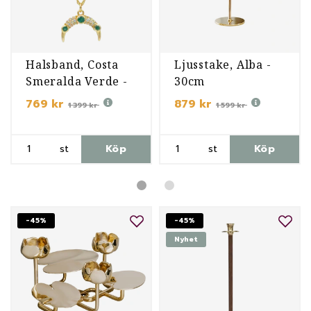
Halsband, Costa
Ljusstake, Alba -
Smeralda Verde -
30cm
Förgyllt
769 kr
879 kr
1 399 kr
1 599 kr
st
Köp
st
Köp
-45%
-45%
Nyhet