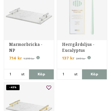
Marmorbricka -
Herrgårdsljus -
NP
Eucalyptus
714 kr
137 kr
1 299 kr
249 kr
st
Köp
st
Köp
-45%