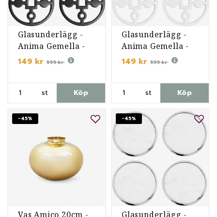
Glasunderlägg -
Glasunderlägg -
Anima Gemella -
Anima Gemella -
Svart
Vit
149 kr
149 kr
599 kr
599 kr
st
Köp
st
Köp
-45%
-45%
Vas Amico 20cm -
Glasunderlägg -