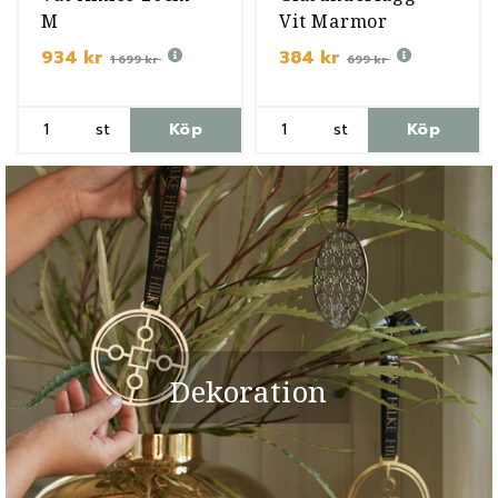
M
Vit Marmor
934 kr
384 kr
1 699 kr
699 kr
st
Köp
st
Köp
Dekoration