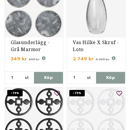
Glasunderlägg -
Vas Hilke X Skruf -
Grå Marmor
Loto
349 kr
2 749 kr
699 kr
4 999 kr
st
Köp
st
Köp
-75%
-75%