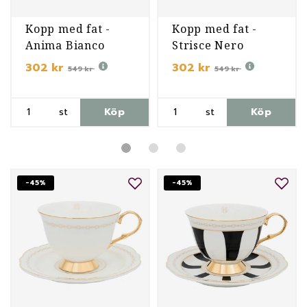
Kopp med fat -
Kopp med fat -
Anima Bianco
Strisce Nero
302 kr
302 kr
549 kr
549 kr
st
Köp
st
Köp
-45%
-45%