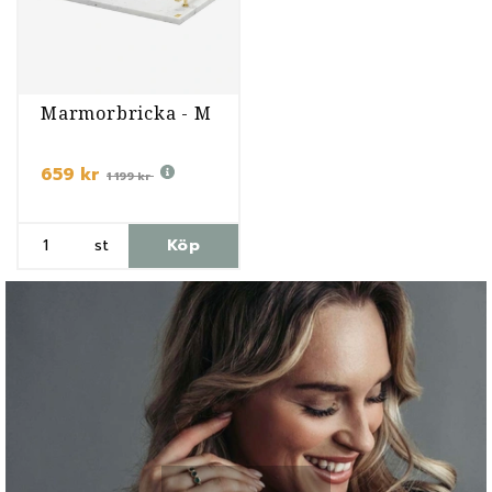
Marmorbricka - M
659 kr
1 199 kr
st
Köp