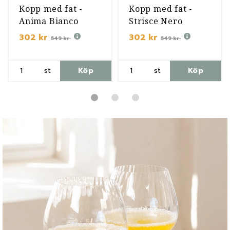
Kopp med fat -
Kopp med fat -
Anima Bianco
Strisce Nero
302 kr
302 kr
549 kr
549 kr
st
Köp
st
Köp