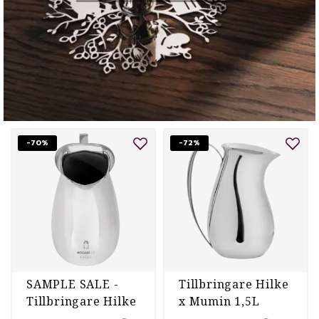
-70%
-72%
SAMPLE SALE -
Tillbringare Hilke
Tillbringare Hilke
x Mumin 1,5L
x Moomin 1,5L