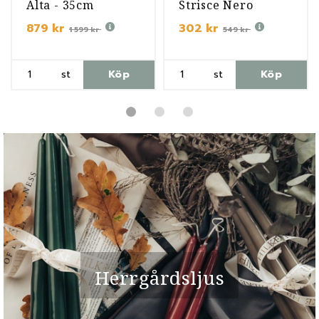
Alta - 35cm
Strisce Nero
879 kr
302 kr
1 599 kr
549 kr
st
Köp
st
Köp
Herrgårdsljus