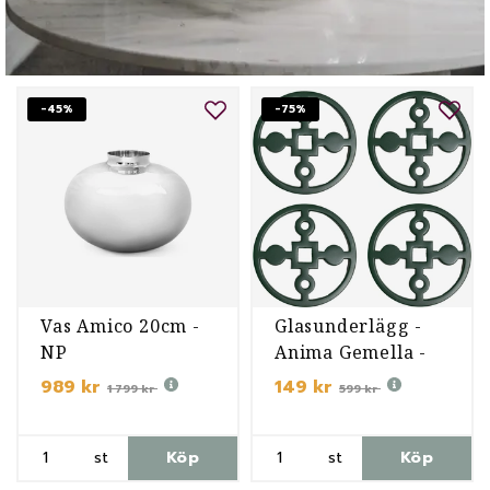
-45%
-75%
Vas Amico 20cm -
Glasunderlägg -
NP
Anima Gemella -
Grön
989 kr
149 kr
1 799 kr
599 kr
st
Köp
st
Köp