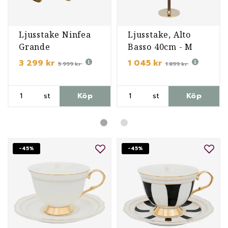
Ljusstake Ninfea
Ljusstake, Alto
Grande
Basso 40cm - M
3 299 kr
1 045 kr
5 999 kr
1 899 kr
st
Köp
st
Köp
-45%
-45%