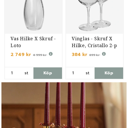
Vas Hilke X Skruf -
Vinglas - Skruf X
Loto
Hilke, Cristallo 2-p
2 749 kr
384 kr
4 999 kr
699 kr
st
Köp
st
Köp