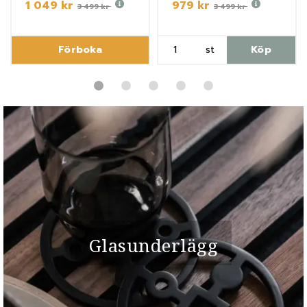
1 049 kr
979 kr
3 499 kr
3 499 kr
Förboka
st
Köp
Glasunderlägg