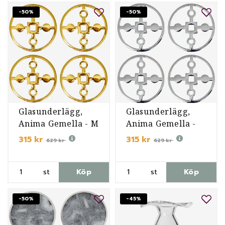
-50%
-50%
Glasunderlägg,
Glasunderlägg,
Anima Gemella - M
Anima Gemella -
NP
315 kr
315 kr
629 kr
629 kr
st
Köp
st
Köp
-50%
-45%