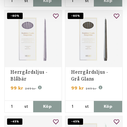
st
Köp
st
Köp
-60%
-60%
Herrgårdsljus -
Herrgårdsljus -
Blåbär
Grå Glans
99 kr
99 kr
249 kr
249 kr
st
Köp
st
Köp
-45%
-45%