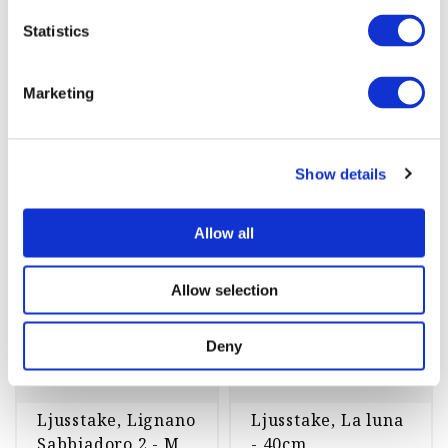
74 kr
1 099 kr
135 kr
1 099 kr
Statistics
st
Köp
st
Köp
Marketing
Ljusstakar
Show details
-45%
-45%
Allow all
Allow selection
Deny
Ljusstake, Lignano
Ljusstake, La luna
Sabbiadoro 2 - M
- 40cm