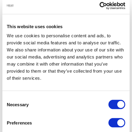
OM HILKE COLLECTION
This website uses cookies
We use cookies to personalise content and ads, to
Relaterade produkter
provide social media features and to analyse our traffic.
We also share information about your use of our site with
our social media, advertising and analytics partners who
-45%
may combine it with other information that you’ve
provided to them or that they’ve collected from your use
of their services.
Consent
Necessary
Selection
Glanol Puts
Ljusstake, Alto
förnicklad
Basso 40cm - NP
Preferences