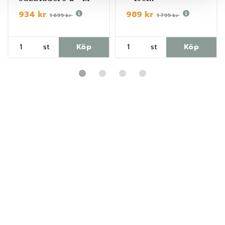
934 kr
989 kr
1 699 kr
1 799 kr
st
Köp
st
Köp