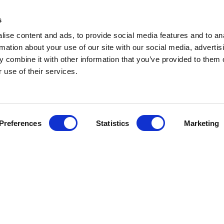
s
ise content and ads, to provide social media features and to an
rmation about your use of our site with our social media, advertis
 combine it with other information that you’ve provided to them o
 use of their services.
Preferences
Statistics
Marketing
Kundservice
Information
Besök Oss
Om oss
GDPR
Skötselråd