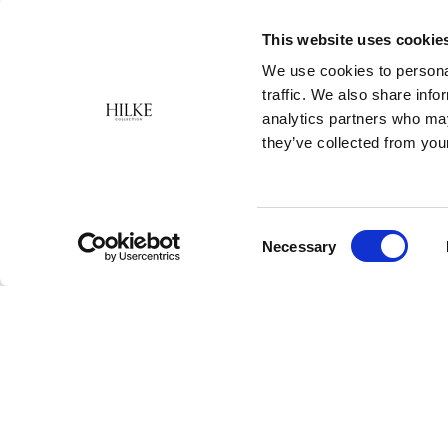
This website uses cookie
We use cookies to personal
traffic. We also share info
analytics partners who may
they’ve collected from your
Consent
Necessary
Selection
Hilke är ett svenskt varumärke som erbjuder
inredningsprodukter och smycken i klassisk,