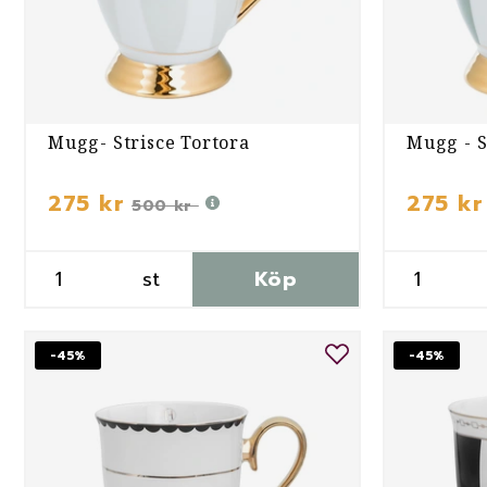
Mugg- Strisce Tortora
Mugg - S
275 kr
275 kr
500 kr
st
Köp
-45%
-45%