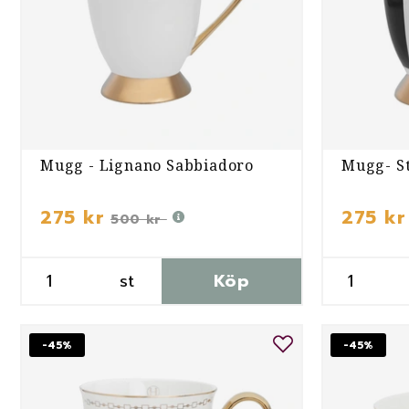
Mugg - Lignano Sabbiadoro
Mugg- St
275 kr
275 kr
500 kr
st
Köp
-45%
-45%