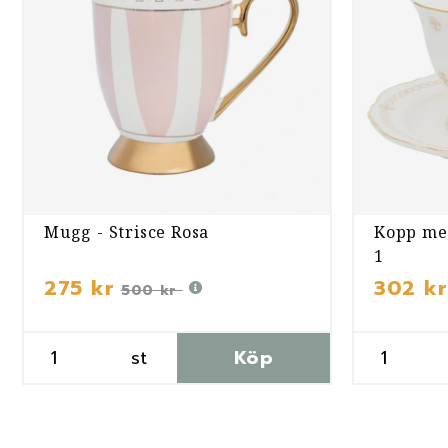
Mugg - Strisce Rosa
Kopp med
1
275 kr
302 kr
500 kr
st
Köp