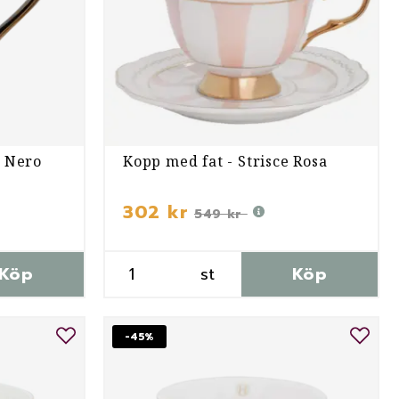
 Nero
Kopp med fat - Strisce Rosa
302 kr
549 kr
Köp
st
Köp
-45%