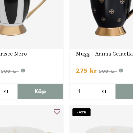
risce Nero
Mugg - Anima Gemella
275 kr
500 kr
500 kr
st
Köp
st
-45%