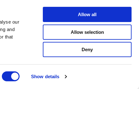
Allow all
alyse our
ing and
Allow selection
r that
Deny
Show details
Nyhetsbrev
Anmäl dig till vårt nyhetsbrev och ta
del av de senaste nyheterna och
rabatterna.