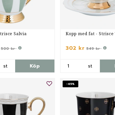
trisce Salvia
Kopp med fat - Strisce
302 kr
500 kr
549 kr
st
Köp
st
-45%