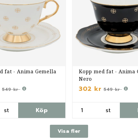
 fat - Anima Gemella
Kopp med fat - Anima
Nero
302 kr
549 kr
549 kr
st
Köp
st
Visa fler