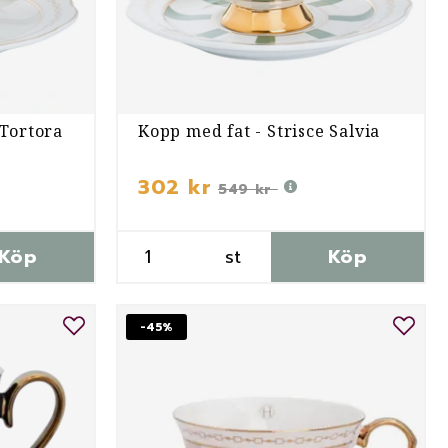
 Tortora
Kopp med fat - Strisce Salvia
302 kr
549 kr
Köp
st
Köp
-45%