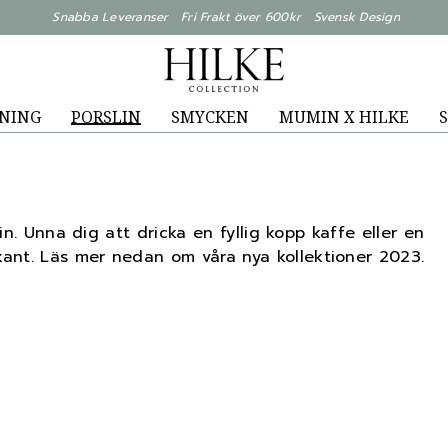
Snabba Leveranser Fri Frakt över 600kr Svensk Design
NING
PORSLIN
SMYCKEN
MUMIN X HILKE
S
lin. Unna dig att dricka en fyllig kopp kaffe eller en
ant. Läs mer nedan om våra nya kollektioner 2023.