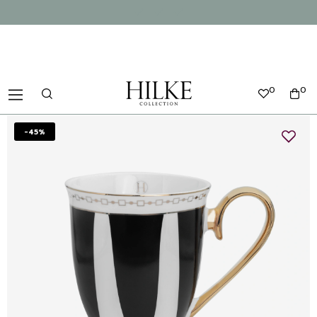
0
0
-45%