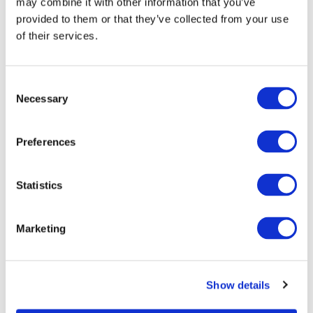
may combine it with other information that you’ve
BESKRIVNING
provided to them or that they’ve collected from your use
of their services.
OM HILKE COLLECTION
Consent
Necessary
Selection
PORSLIN
Preferences
-45%
-45%
Statistics
Marketing
Show details
Kopp med fat -
Kopp med fat -