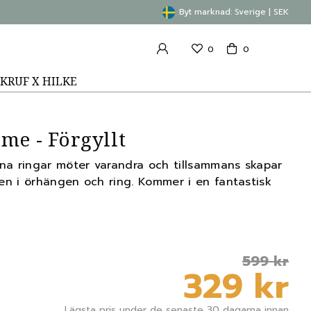
Byt marknad: Sverige | SEK
0
0
KRUF X HILKE
me - Förgyllt
na ringar möter varandra och tillsammans skapar
n i örhängen och ring. Kommer i en fantastisk
599 kr
329 kr
Lägsta pris under de senaste 30 dagarna innan