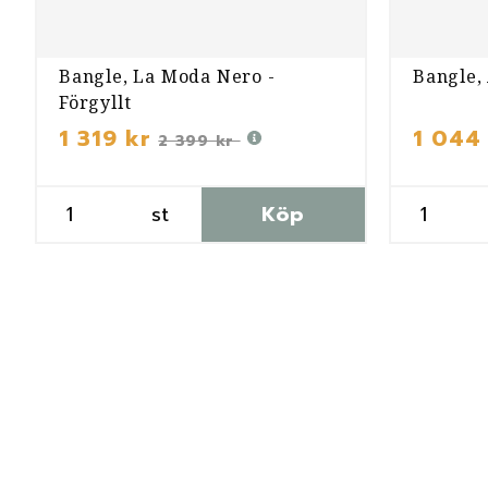
Bangle, La Moda Nero -
Bangle, 
Förgyllt
1 319 kr
1 044
2 399 kr
st
Köp