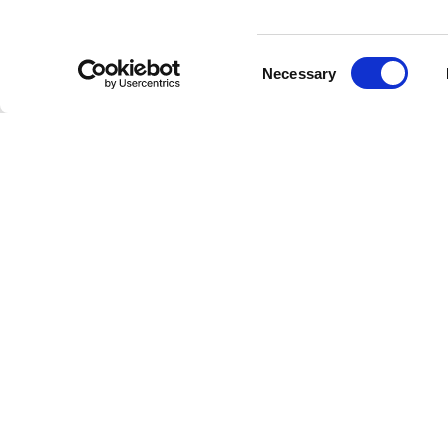
Consent
Necessary
Selection
Hilke är ett svenskt varumärke som erbjuder
inredningsprodukter och smycken i klassisk,
feminin och stilren design med en modernistisk
tvist. Hilke Collections grundare Giovanna Hilke
startade varumärket 2015 i Linköping och med
tiden har en gedigen kollektion av
inredningsprodukter och smycken vuxit fram.
Visionen bakom varumärket är att skapa tidlös
och vacker design för moderna och eleganta
hem, skapat med kärlek och ansvarsfull