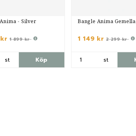
Anima - Silver
Bangle Anima Gemella
 kr
1 149 kr
1 899 kr
2 299 kr
st
Köp
st