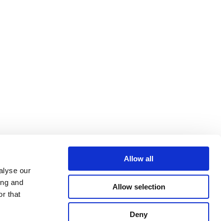
Allow all
alyse our
ing and
Allow selection
r that
Deny