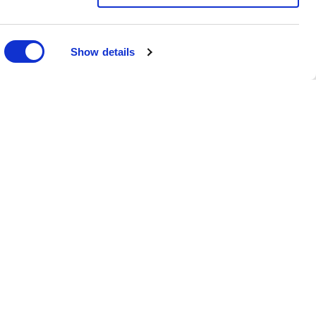
Show details
Nyhetsbrev
Anmäl dig till vårt nyhetsbrev och ta
del av de senaste nyheterna och
rabatterna.
Prenumerera