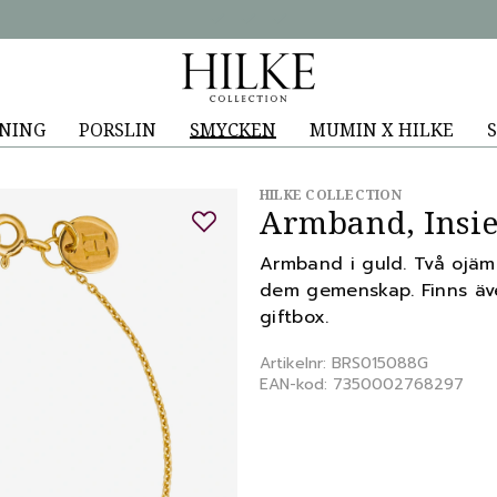
NING
PORSLIN
SMYCKEN
MUMIN X HILKE
S
HILKE COLLECTION
Armband, Insie
Armband i guld. Två ojäm
dem gemenskap. Finns äve
giftbox.
Artikelnr: BRS015088G
EAN-kod: 7350002768297