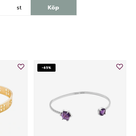
st
Köp
-65%