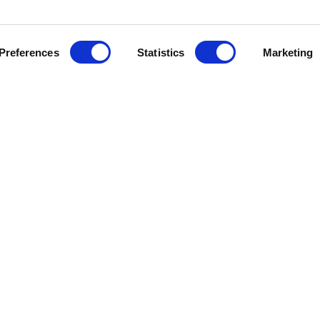
Preferences
Statistics
Marketing
Kundservice
Information
Besök Oss
Om oss
GDPR
Skötselråd
Kontakta oss
Köpvillkor