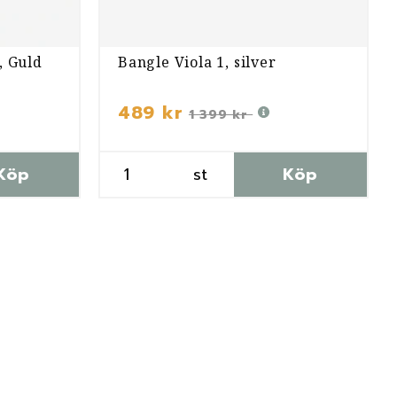
, Guld
Bangle Viola 1, silver
489 kr
1 399 kr
Köp
st
Köp