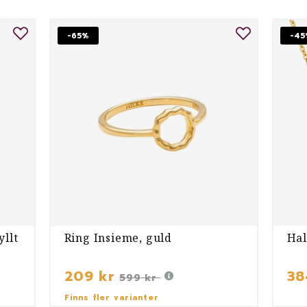
-65%
-45
yllt
Ring Insieme, guld
Hal
209 kr
38
599 kr
Finns fler varianter