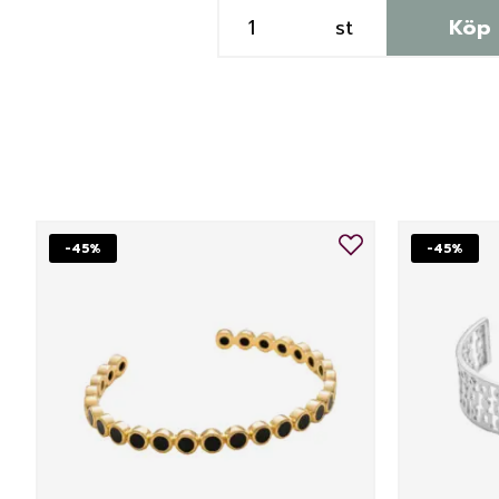
st
Köp
-45%
-45%