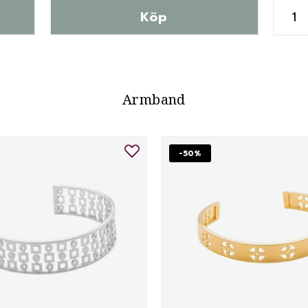
Köp
Armband
-50%