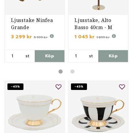
Ljusstake Ninfea
Ljusstake, Alto
Grande
Basso 40cm - M
3 299 kr
1 045 kr
5 999 kr
1 899 kr
st
Köp
st
Köp
-45%
-45%