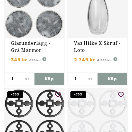
Glasunderlägg -
Vas Hilke X Skruf -
Grå Marmor
Loto
349 kr
2 749 kr
699 kr
4 999 kr
st
Köp
st
Köp
-75%
-75%