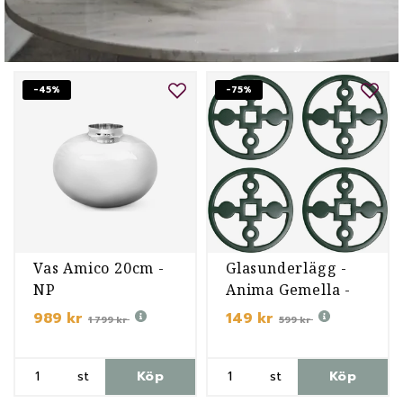
-45%
-75%
Vas Amico 20cm -
Glasunderlägg -
NP
Anima Gemella -
Grön
989 kr
149 kr
1 799 kr
599 kr
st
Köp
st
Köp