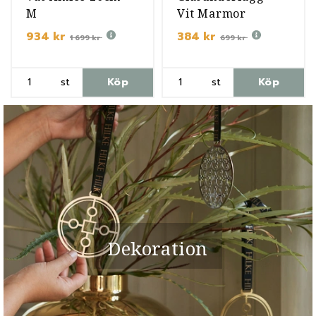
M
Vit Marmor
934 kr
384 kr
1 699 kr
699 kr
st
Köp
st
Köp
Dekoration