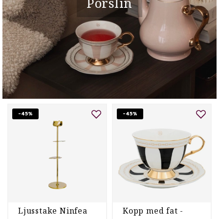
Porslin
-45%
-45%
Ljusstake Ninfea
Kopp med fat -