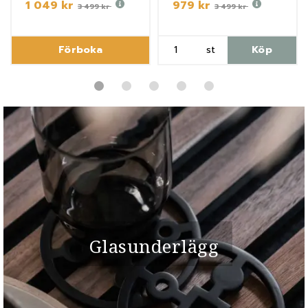
1 049 kr
979 kr
3 499 kr
3 499 kr
Förboka
st
Köp
Glasunderlägg