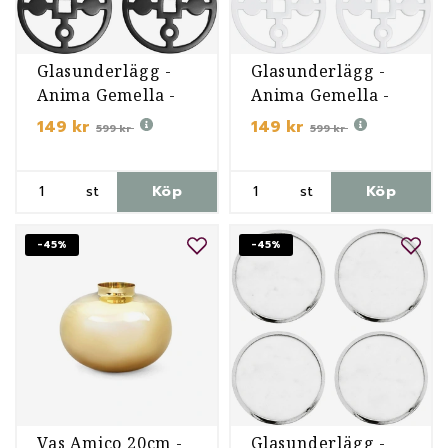
Glasunderlägg -
Glasunderlägg -
Anima Gemella -
Anima Gemella -
Svart
Vit
149 kr
149 kr
599 kr
599 kr
st
Köp
st
Köp
-45%
-45%
Vas Amico 20cm -
Glasunderlägg -