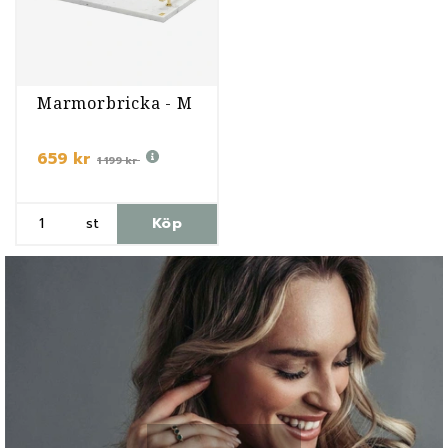
Marmorbricka - M
659 kr
1 199 kr
st
Köp