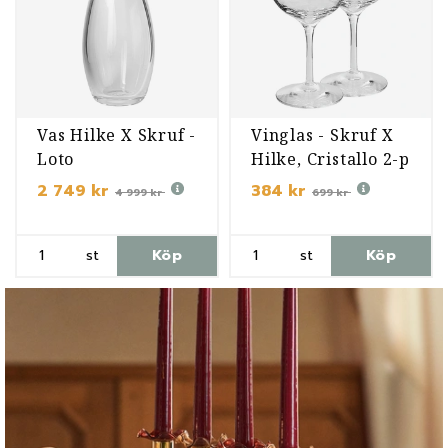
Vas Hilke X Skruf -
Vinglas - Skruf X
Loto
Hilke, Cristallo 2-p
2 749 kr
384 kr
4 999 kr
699 kr
st
Köp
st
Köp