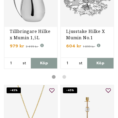
Tillbringare Hilke
Ljusstake Hilke X
x Mumin 1,5L
Mumin No.1
979 kr
604 kr
3 499 kr
1 099 kr
st
Köp
st
Köp
-45%
-45%