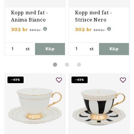
Kopp med fat -
Kopp med fat -
Anima Bianco
Strisce Nero
302 kr
302 kr
549 kr
549 kr
st
Köp
st
Köp
-45%
-45%