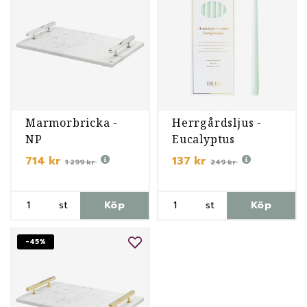
Marmorbricka -
Herrgårdsljus -
NP
Eucalyptus
714 kr
137 kr
1 299 kr
249 kr
st
Köp
st
Köp
-45%