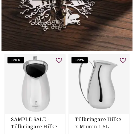
-70%
-72%
SAMPLE SALE -
Tillbringare Hilke
Tillbringare Hilke
x Mumin 1,5L
x Moomin 1,5L