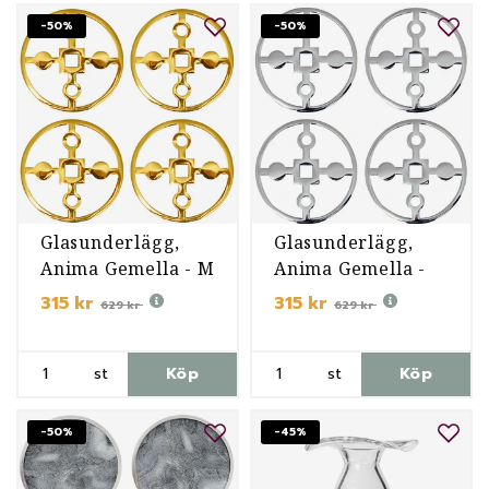
-50%
-50%
Glasunderlägg,
Glasunderlägg,
Anima Gemella - M
Anima Gemella -
NP
315 kr
315 kr
629 kr
629 kr
st
Köp
st
Köp
-50%
-45%