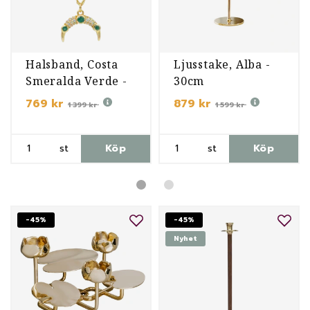
Halsband, Costa
Ljusstake, Alba -
Smeralda Verde -
30cm
Förgyllt
769 kr
879 kr
1 399 kr
1 599 kr
st
Köp
st
Köp
-45%
-45%
Nyhet