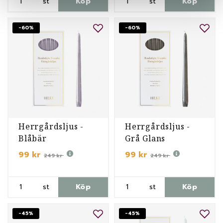
st
Köp
st
Köp
-60%
-60%
Herrgårdsljus -
Herrgårdsljus -
Blåbär
Grå Glans
99 kr
99 kr
249 kr
249 kr
st
Köp
st
Köp
-45%
-45%