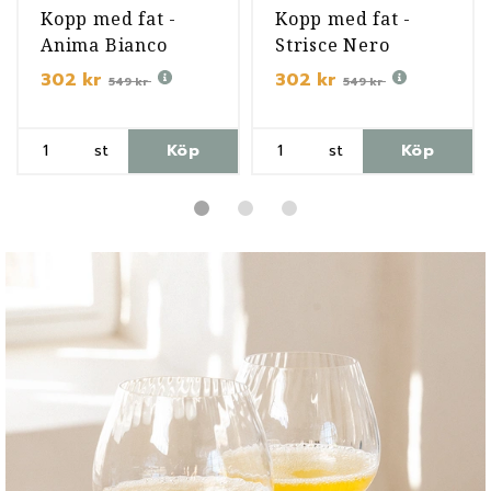
Kopp med fat -
Kopp med fat -
Anima Bianco
Strisce Nero
302 kr
302 kr
549 kr
549 kr
st
Köp
st
Köp