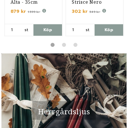
Alta - 35cm
Strisce Nero
879 kr
302 kr
1 599 kr
549 kr
st
Köp
st
Köp
Herrgårdsljus