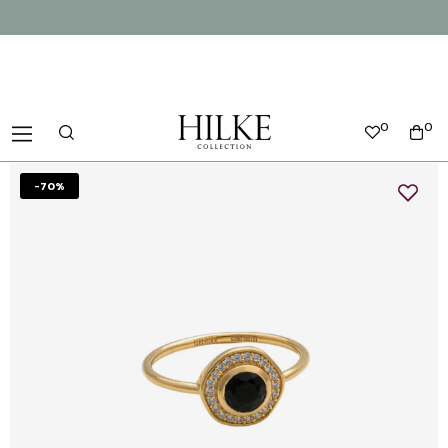
0
0
-70%