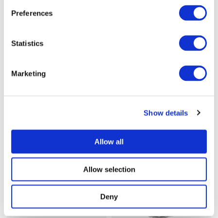
Preferences
Smyckesbox -
Armband/Halsband
Statistics
8 kr
15 kr
Marketing
st
Köp
Show details
Ringar
Allow all
-45%
-60%
Allow selection
Deny