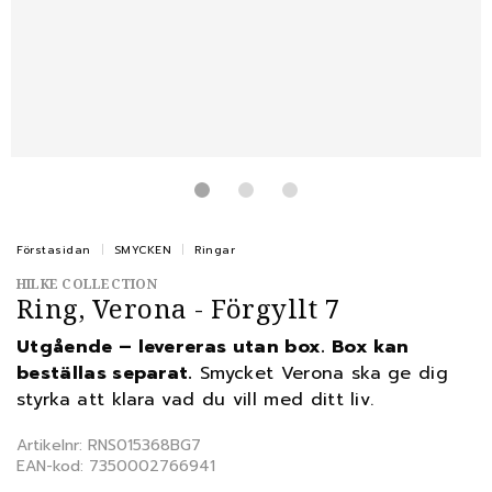
Förstasidan
SMYCKEN
Ringar
HILKE COLLECTION
Ring, Verona - Förgyllt 7
Utgående – levereras utan box. Box kan
beställas separat.
Smycket Verona ska ge dig
styrka att klara vad du vill med ditt liv.
Artikelnr: RNS015368BG7
EAN-kod: 7350002766941