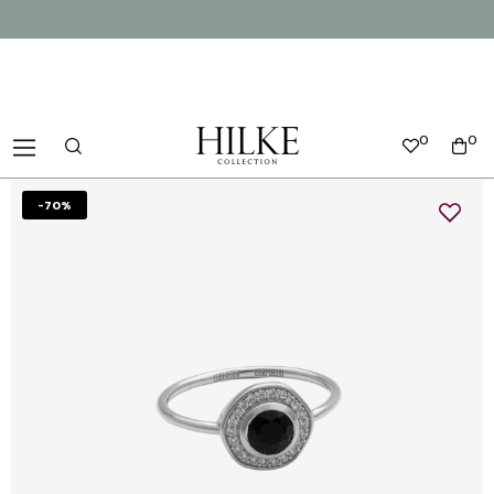
0
0
-70%