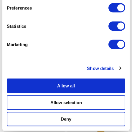
Preferences
Smyckesbox -
Armband/Halsband
Statistics
8 kr
15 kr
Marketing
st
Köp
Show details
Ringar
Allow all
-70%
-70%
Allow selection
Deny