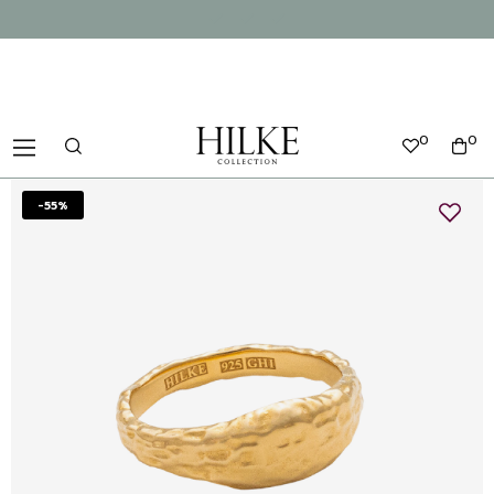
0
0
-55%