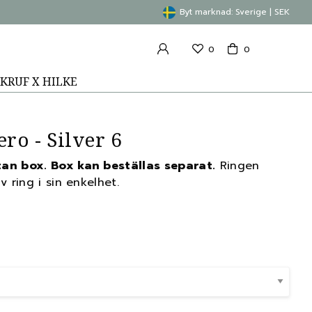
Byt marknad: Sverige | SEK
0
0
KRUF X HILKE
ro - Silver 6
an box. Box kan beställas separat.
Ringen
v ring i sin enkelhet.