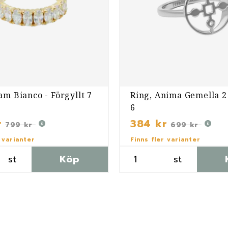
am Bianco - Förgyllt 7
Ring, Anima Gemella 2 
6
r
384 kr
799 kr
699 kr
 varianter
Finns fler varianter
st
Köp
st