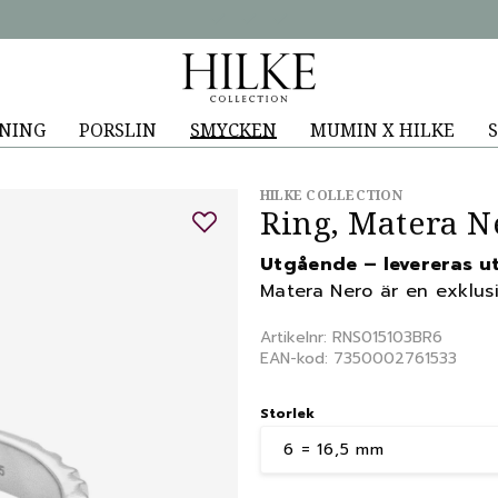
NING
PORSLIN
SMYCKEN
MUMIN X HILKE
S
HILKE COLLECTION
Ring, Matera Ne
Utgående – levereras ut
Matera Nero är en exklusi
Artikelnr: RNS015103BR6
EAN-kod: 7350002761533
Storlek