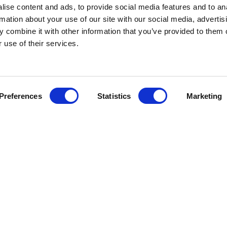
ise content and ads, to provide social media features and to an
rmation about your use of our site with our social media, advertis
 combine it with other information that you’ve provided to them o
 use of their services.
Preferences
Statistics
Marketing
Kundservice
Information
Besök Oss
Om oss
GDPR
Skötselråd
Kontakta oss
Köpvillkor