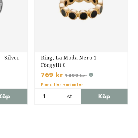
- Silver
Ring, La Moda Nero 1 -
Förgyllt 6
769 kr
1 399 kr
Finns fler varianter
Köp
st
Köp