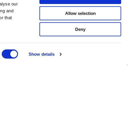
alyse our
ing and
Allow selection
r that
Deny
Show details
Nyhetsbrev
Anmäl dig till vårt nyhetsbrev och ta
del av de senaste nyheterna och
rabatterna.
Prenumerera