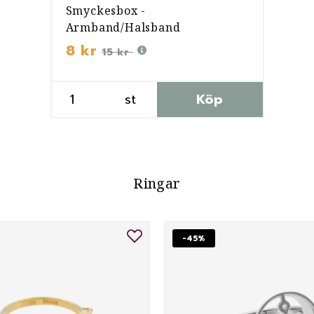
Smyckesbox -
Armband/Halsband
8 kr
15 kr
st
Köp
Ringar
-45%