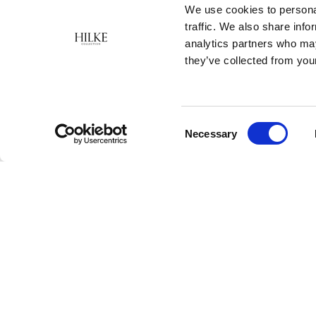
We use cookies to personal
traffic. We also share info
analytics partners who may
they’ve collected from your
Consent
Necessary
Selection
Hilke är ett svenskt varumärke som erbjuder
inredningsprodukter och smycken i klassisk,
feminin och stilren design med en modernistisk
tvist. Hilke Collections grundare Giovanna Hilke
startade varumärket 2015 i Linköping och med