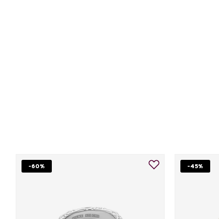
-60%
-45%