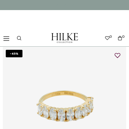
0
0
-45%