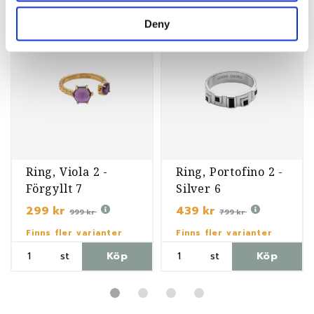
Deny
-70%
-45%
Ring, Viola 2 -
Ring, Portofino 2 -
Förgyllt 7
Silver 6
299 kr
439 kr
999 kr
799 kr
Finns fler varianter
Finns fler varianter
st
Köp
st
Köp