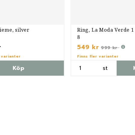
ieme, silver
Ring, La Moda Verde 1 
8
r
549 kr
999 kr
 varianter
Finns fler varianter
Köp
st