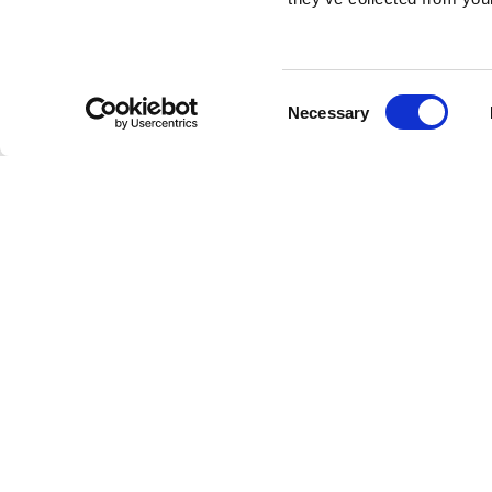
Consent
Necessary
Selection
Hilke är ett svenskt varumärke som erbjuder
inredningsprodukter och smycken i klassisk,
feminin och stilren design med en modernistisk
tvist. Hilke Collections grundare Giovanna Hilke
startade varumärket 2015 i Linköping och med
tiden har en gedigen kollektion av
inredningsprodukter och smycken vuxit fram.
Visionen bakom varumärket är att skapa tidlös
och vacker design för moderna och eleganta