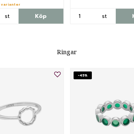
 varianter
st
Köp
st
Ringar
-45%