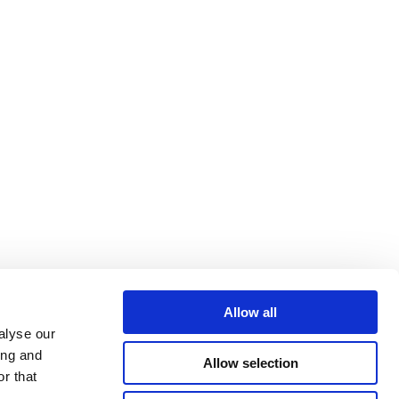
Allow all
alyse our
ing and
Allow selection
r that