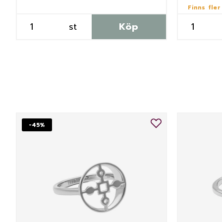
Finns fler
st
Köp
-45%