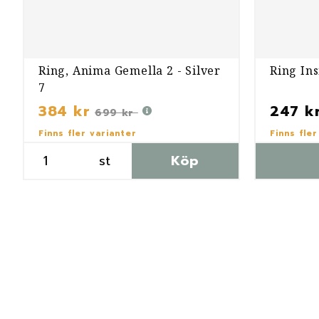
Ring, Anima Gemella 2 - Silver
Ring Ins
7
384 kr
247 k
699 kr
Finns fler varianter
Finns fler
st
Köp