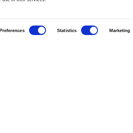
Preferences
Statistics
Marketing
Kundservice
Information
Besök Oss
Om oss
GDPR
Skötselråd
Kontakta oss
Köpvillkor