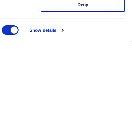
Deny
Show details
Nyhetsbrev
Anmäl dig till vårt nyhetsbrev och ta
del av de senaste nyheterna och
rabatterna.
Prenumerera