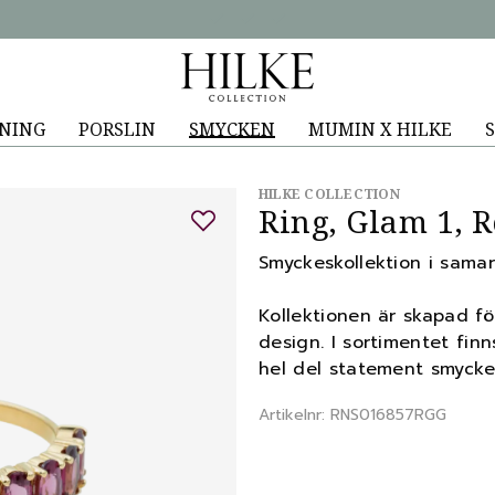
NING
PORSLIN
SMYCKEN
MUMIN X HILKE
S
HILKE COLLECTION
Ring, Glam 1, R
Smyckeskollektion i sama
Kollektionen är skapad för
design. I sortimentet fin
hel del statement smycke
Artikelnr: RNS016857RGG