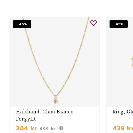
-45%
-45%
Halsband, Glam Bianco -
Ring, Gl
Förgyllt
384 kr
439 k
699 kr