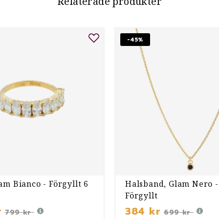
Relaterade produkter
-45%
am Bianco - Förgyllt 6
Halsband, Glam Nero -
Förgyllt
r
384 kr
799 kr
699 kr