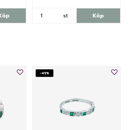
Köp
st
Köp
-45%