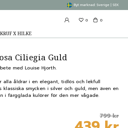
Byt marknad: Sverige | SEK
0
0
KRUF X HILKE
osa Ciliegia Guld
rbete med Louise Hjorth.
 alla åldrar i en elegant, tidlös och lekfull
ns klassiska smycken i silver och guld, men även en
n i färgglada kulörer för den mer vågade.
799 kr
439 kr