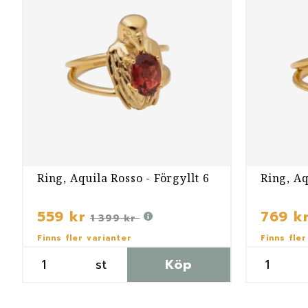
Ring, Aquila Rosso - Förgyllt 6
Ring, Aq
559 kr
769 k
1 399 kr
Finns fler varianter
Finns fler
st
Köp