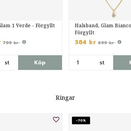
lam 1 Verde - Förgyllt
Halsband, Glam Bianco
Förgyllt
r
384 kr
799 kr
699 kr
st
Köp
st
Ringar
-70%