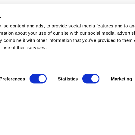
s
ise content and ads, to provide social media features and to an
rmation about your use of our site with our social media, advertis
 combine it with other information that you’ve provided to them o
 use of their services.
Preferences
Statistics
Marketing
Kundservice
Information
Besök Oss
Om oss