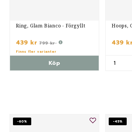
Ring, Glam Bianco - Förgyllt
Hoops, G
439 kr
439 k
799 kr
Finns fler varianter
Köp
-60%
-45%