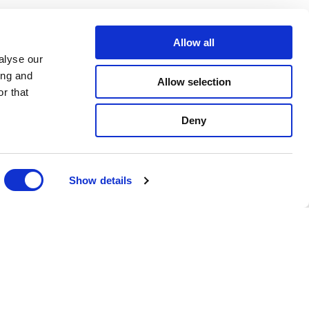
Allow all
alyse our
ing and
Allow selection
r that
Deny
Show details
Nyhetsbrev
Anmäl dig till vårt nyhetsbrev och ta
del av de senaste nyheterna och