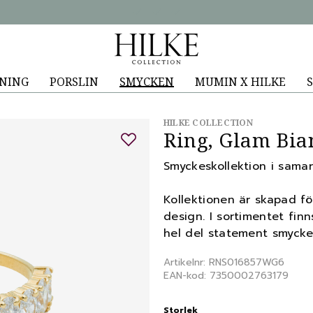
NING
PORSLIN
SMYCKEN
MUMIN X HILKE
S
HILKE COLLECTION
Ring, Glam Bian
Smyckeskollektion i sama
Kollektionen är skapad för
design. I sortimentet fin
hel del statement smycke
Artikelnr: RNS016857WG6
EAN-kod: 7350002763179
Storlek