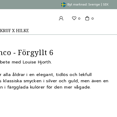
Byt marknad: Sverige | SEK
0
0
KRUF X HILKE
co - Förgyllt 6
rbete med Louise Hjorth.
 alla åldrar i en elegant, tidlös och lekfull
ns klassiska smycken i silver och guld, men även en
n i färgglada kulörer för den mer vågade.