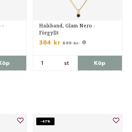
 -
Halsband, Glam Nero -
Förgyllt
384 kr
699 kr
Köp
st
Köp
-47%