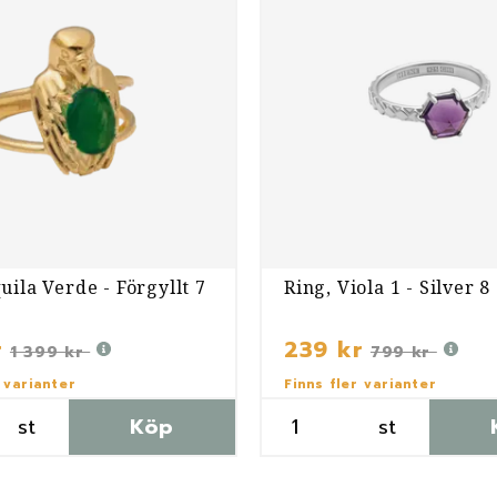
uila Verde - Förgyllt 7
Ring, Viola 1 - Silver 8
r
239 kr
1 399 kr
799 kr
 varianter
Finns fler varianter
st
Köp
st