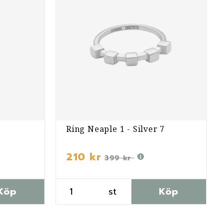
Ring Neaple 1 - Silver 7
210 kr
399 kr
Köp
st
Köp