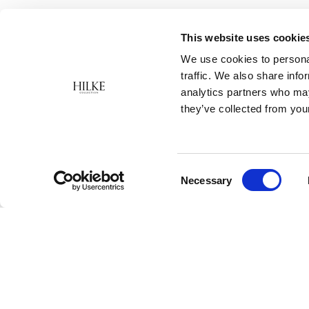
This website uses cookie
We use cookies to personal
traffic. We also share info
analytics partners who may
they’ve collected from your
Consent
Necessary
Selection
Hilke är ett svenskt varumärke som erbjuder