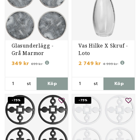
Glasunderlägg -
Vas Hilke X Skruf -
Grå Marmor
Loto
349 kr
2 749 kr
699 kr
4 999 kr
st
Köp
st
Köp
-75%
-75%