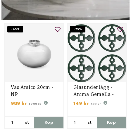
-45%
-75%
Vas Amico 20cm -
Glasunderlägg -
NP
Anima Gemella -
Grön
989 kr
149 kr
1 799 kr
599 kr
st
Köp
st
Köp