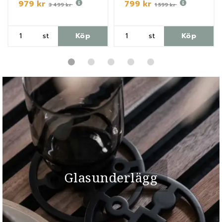
979 kr
799 kr
3 499 kr
1 599 kr
st
Köp
st
Köp
Glasunderlägg