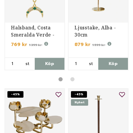
Halsband, Costa
Ljusstake, Alba -
Smeralda Verde -
30cm
Förgyllt
769 kr
879 kr
1 399 kr
1 599 kr
st
Köp
st
Köp
-45%
-45%
Nyhet