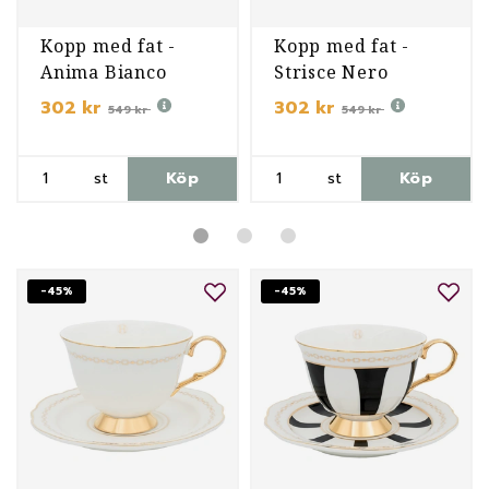
Kopp med fat -
Kopp med fat -
Anima Bianco
Strisce Nero
302 kr
302 kr
549 kr
549 kr
st
Köp
st
Köp
-45%
-45%