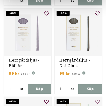
st
Köp
st
Köp
-60%
-60%
Herrgårdsljus -
Herrgårdsljus -
Blåbär
Grå Glans
99 kr
99 kr
249 kr
249 kr
st
Köp
st
Köp
-45%
-45%