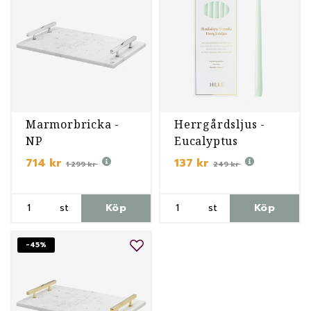
Marmorbricka -
Herrgårdsljus -
NP
Eucalyptus
714 kr
137 kr
1 299 kr
249 kr
st
Köp
st
Köp
-45%