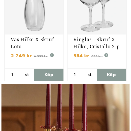
Vas Hilke X Skruf -
Vinglas - Skruf X
Loto
Hilke, Cristallo 2-p
2 749 kr
384 kr
4 999 kr
699 kr
st
Köp
st
Köp