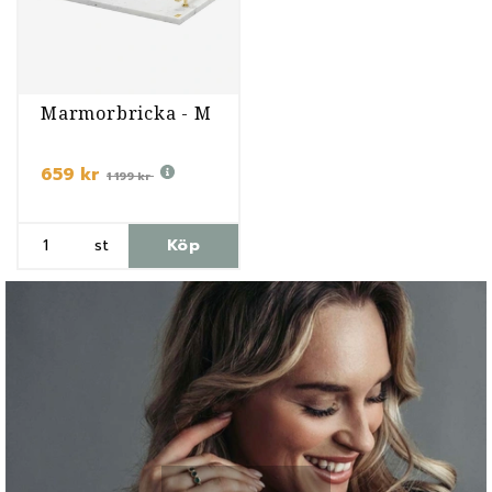
Marmorbricka - M
659 kr
1 199 kr
st
Köp