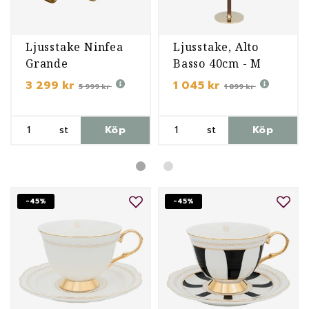
Ljusstake Ninfea
Ljusstake, Alto
Grande
Basso 40cm - M
3 299 kr
1 045 kr
5 999 kr
1 899 kr
st
Köp
st
Köp
-45%
-45%