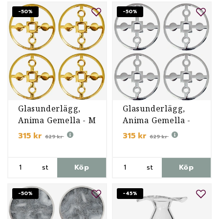
-50%
-50%
Glasunderlägg,
Glasunderlägg,
Anima Gemella - M
Anima Gemella -
NP
315 kr
315 kr
629 kr
629 kr
st
Köp
st
Köp
-50%
-45%