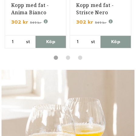
Kopp med fat -
Kopp med fat -
Anima Bianco
Strisce Nero
302 kr
302 kr
549 kr
549 kr
st
Köp
st
Köp