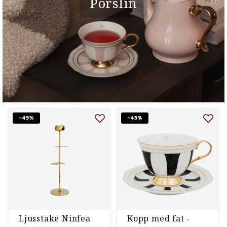
Porslin
-45%
-45%
Ljusstake Ninfea
Kopp med fat -