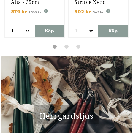
Alta - 35cm
Strisce Nero
879 kr
302 kr
1 599 kr
549 kr
st
Köp
st
Köp
Herrgårdsljus