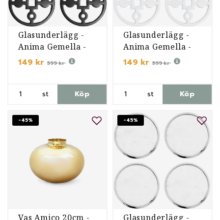
Glasunderlägg -
Glasunderlägg -
Anima Gemella -
Anima Gemella -
Svart
Vit
149 kr
149 kr
599 kr
599 kr
st
Köp
st
Köp
-45%
-45%
Vas Amico 20cm -
Glasunderlägg -