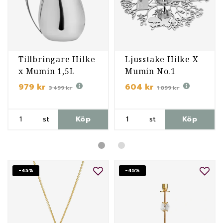
Tillbringare Hilke
Ljusstake Hilke X
x Mumin 1,5L
Mumin No.1
979 kr
604 kr
3 499 kr
1 099 kr
st
Köp
st
Köp
-45%
-45%