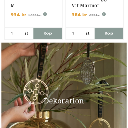
M
Vit Marmor
934 kr
384 kr
1 699 kr
699 kr
st
Köp
st
Köp
Dekoration