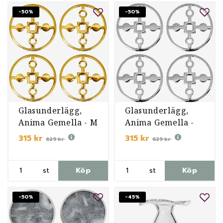
-50%
-50%
Glasunderlägg,
Glasunderlägg,
Anima Gemella - M
Anima Gemella -
NP
315 kr
315 kr
629 kr
629 kr
st
Köp
st
Köp
-50%
-45%