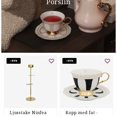
Porslin
-45%
-45%
Ljusstake Ninfea
Kopp med fat -