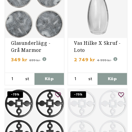
Glasunderlägg -
Vas Hilke X Skruf -
Grå Marmor
Loto
349 kr
2 749 kr
699 kr
4 999 kr
st
Köp
st
Köp
-75%
-75%