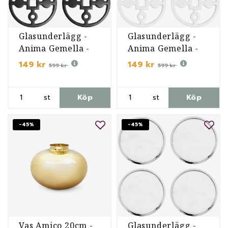
Glasunderlägg -
Glasunderlägg -
Anima Gemella -
Anima Gemella -
Svart
Vit
149 kr
149 kr
599 kr
599 kr
st
Köp
st
Köp
-45%
-45%
Vas Amico 20cm -
Glasunderlägg -