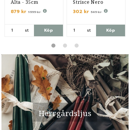
Alta - 35cm
Strisce Nero
879 kr
302 kr
1 599 kr
549 kr
st
Köp
st
Köp
Herrgårdsljus