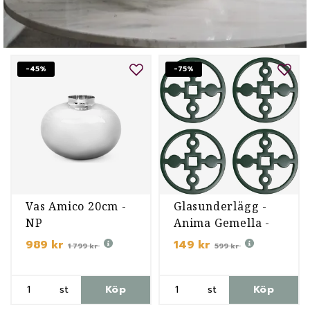
-45%
-75%
Vas Amico 20cm -
Glasunderlägg -
NP
Anima Gemella -
Grön
989 kr
149 kr
1 799 kr
599 kr
st
Köp
st
Köp