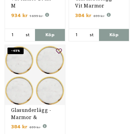
M
Vit Marmor
934 kr
384 kr
1 699 kr
699 kr
st
Köp
st
Köp
-45%
Glasunderlägg -
Marmor &
Mässing
384 kr
699 kr