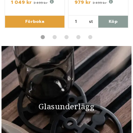
1 049 kr
979 kr
3 499 kr
3 499 kr
Förboka
st
Köp
Glasunderlägg