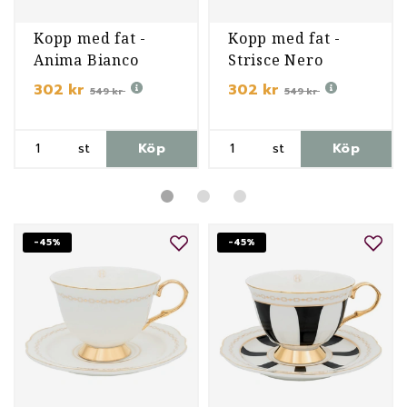
Kopp med fat -
Kopp med fat -
Anima Bianco
Strisce Nero
302 kr
302 kr
549 kr
549 kr
st
Köp
st
Köp
-45%
-45%