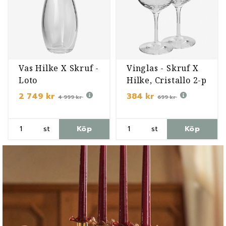
Vas Hilke X Skruf -
Vinglas - Skruf X
Loto
Hilke, Cristallo 2-p
2 749 kr
384 kr
4 999 kr
699 kr
st
Köp
st
Köp