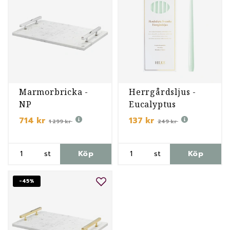
Marmorbricka -
Herrgårdsljus -
NP
Eucalyptus
714 kr
137 kr
1 299 kr
249 kr
st
Köp
st
Köp
-45%