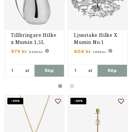
Tillbringare Hilke
Ljusstake Hilke X
x Mumin 1,5L
Mumin No.1
979 kr
604 kr
3 499 kr
1 099 kr
st
Köp
st
Köp
-45%
-45%