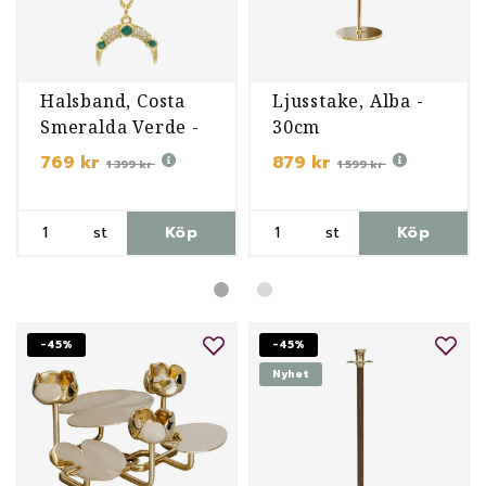
Halsband, Costa
Ljusstake, Alba -
Smeralda Verde -
30cm
Förgyllt
769 kr
879 kr
1 399 kr
1 599 kr
st
Köp
st
Köp
-45%
-45%
Nyhet