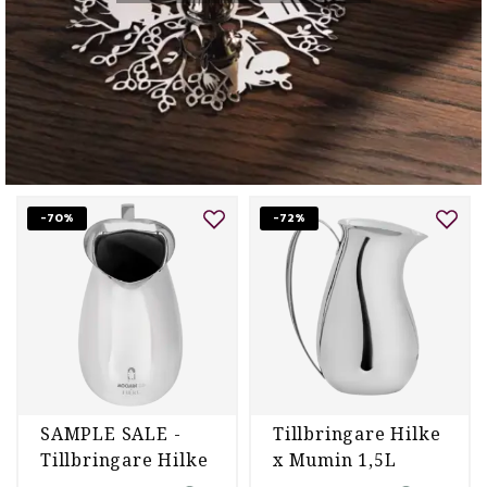
-70%
-72%
SAMPLE SALE -
Tillbringare Hilke
Tillbringare Hilke
x Mumin 1,5L
x Moomin 1,5L