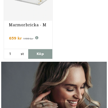
Marmorbricka - M
659 kr
1 199 kr
st
Köp