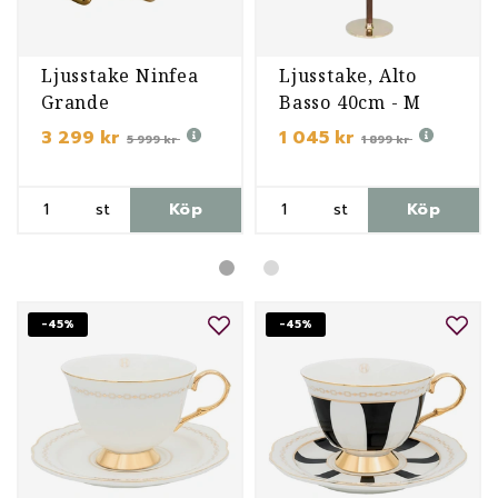
Ljusstake Ninfea
Ljusstake, Alto
Grande
Basso 40cm - M
3 299 kr
1 045 kr
5 999 kr
1 899 kr
st
Köp
st
Köp
-45%
-45%