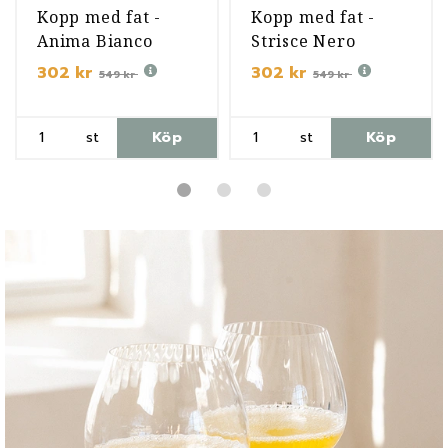
Kopp med fat -
Kopp med fat -
Anima Bianco
Strisce Nero
302 kr
302 kr
549 kr
549 kr
st
Köp
st
Köp