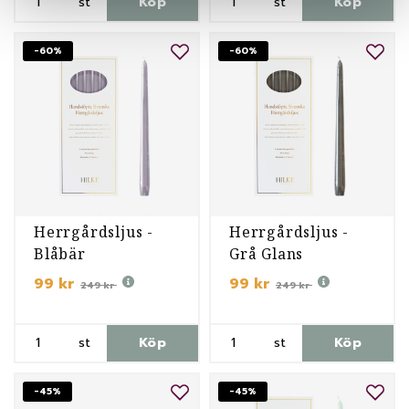
st
Köp
st
Köp
-60%
-60%
Herrgårdsljus -
Herrgårdsljus -
Blåbär
Grå Glans
99 kr
99 kr
249 kr
249 kr
st
Köp
st
Köp
-45%
-45%