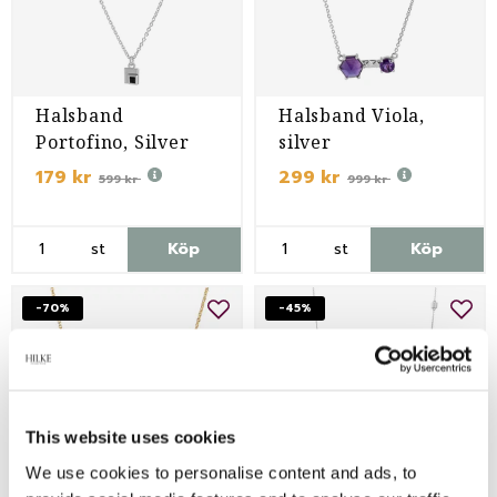
Halsband
Halsband Viola,
Portofino, Silver
silver
179 kr
299 kr
599 kr
999 kr
st
Köp
st
Köp
-70%
-45%
This website uses cookies
We use cookies to personalise content and ads, to