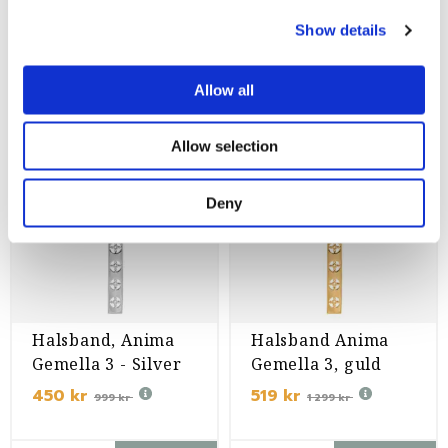
1 814 kr
209 kr
3 299 kr
599 kr
Show details
st
Köp
st
Köp
Allow all
-55%
-60%
Allow selection
Deny
Halsband, Anima
Halsband Anima
Gemella 3 - Silver
Gemella 3, guld
450 kr
519 kr
999 kr
1 299 kr