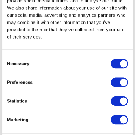
provide social media features and to analyse our traffic.
We also share information about your use of our site with
Halsband Viola,
Halsband, Como 2 -
our social media, advertising and analytics partners who
guld
Silver
may combine it with other information that you’ve
329 kr
1 264 kr
1 099 kr
2 299 kr
provided to them or that they’ve collected from your use
of their services.
st
Köp
st
Köp
Consent
-45%
-65%
Necessary
Selection
Preferences
Statistics
Marketing
Halsband, Como 2 -
Halsband
Förgyllt
Montagna, silver