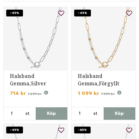
-45%
-45%
Halsband
Halsband
Gemma,Silver
Gemma,Förgyllt
714 kr
1 099 kr
1 299 kr
1 999 kr
st
Köp
st
Köp
-45%
-65%