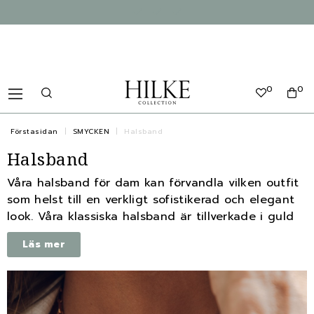
0
0
Förstasidan
SMYCKEN
Halsband
Halsband
Våra halsband för dam kan förvandla vilken outfit
som helst till en verkligt sofistikerad och elegant
look. Våra klassiska halsband är tillverkade i guld
och silver. De är designade för att passa både
Läs mer
vardag och fest, och du kommer definitivt att få
många komplimanger när du bär dem.
De flesta av HILKE's halsband är justerbara i