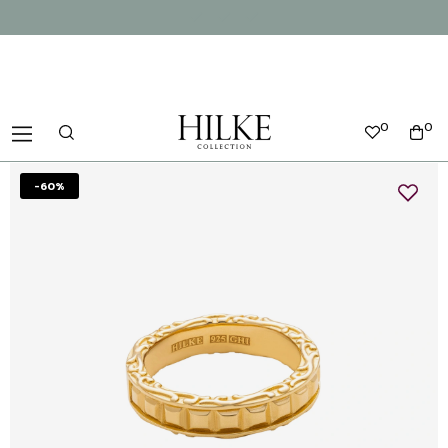
0
0
-60%