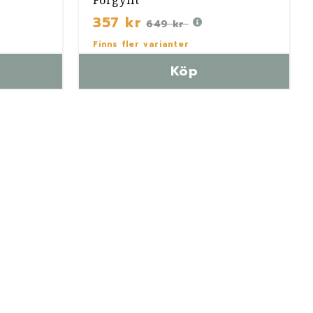
Förgyllt
357 kr
649 kr
Finns fler varianter
Köp