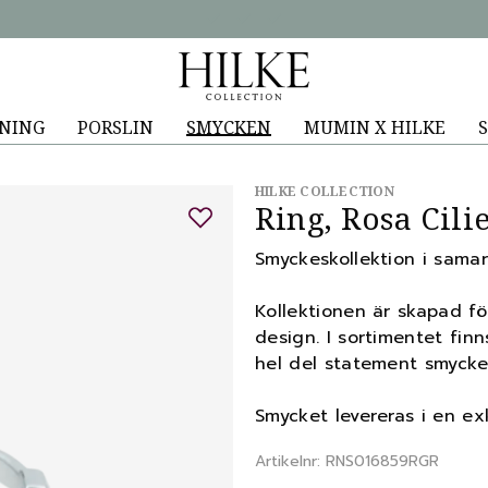
NING
PORSLIN
SMYCKEN
MUMIN X HILKE
S
HILKE COLLECTION
Ring, Rosa Cili
Smyckeskollektion i sama
Kollektionen är skapad för
design. I sortimentet fin
hel del statement smycke
Smycket levereras i en ex
Artikelnr: RNS016859RGR