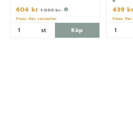
6
604 kr
439 k
1 099 kr
Finns fler varianter
Finns fler
st
Köp