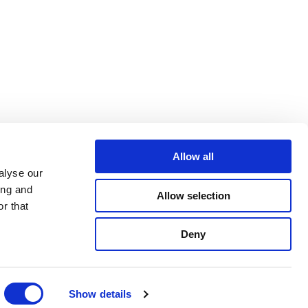
Allow all
alyse our
ing and
Allow selection
r that
Deny
Show details