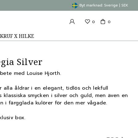
Byt marknad: Sverige | SEK
0
0
KRUF X HILKE
egia Silver
rbete med Louise Hjorth.
 alla åldrar i en elegant, tidlös och lekfull
ns klassiska smycken i silver och guld, men även en
n i färgglada kulörer för den mer vågade.
klusiv box.