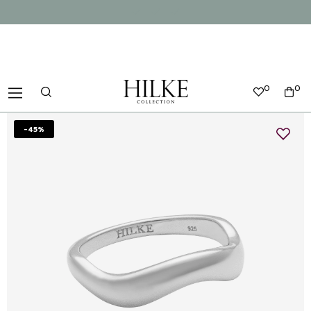
0
0
-45%