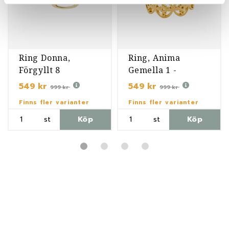
Ring Donna,
Ring, Anima
Förgyllt 8
Gemella 1 -
Förgyllt 7
549 kr
549 kr
999 kr
999 kr
Finns fler varianter
Finns fler varianter
st
Köp
st
Köp