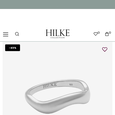
0
0
-45%