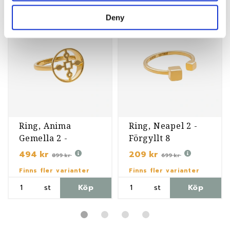
Deny
-45%
-70%
Ring, Anima
Ring, Neapel 2 -
Gemella 2 -
Förgyllt 8
Förgyllt 6
494 kr
209 kr
899 kr
699 kr
Finns fler varianter
Finns fler varianter
st
Köp
st
Köp