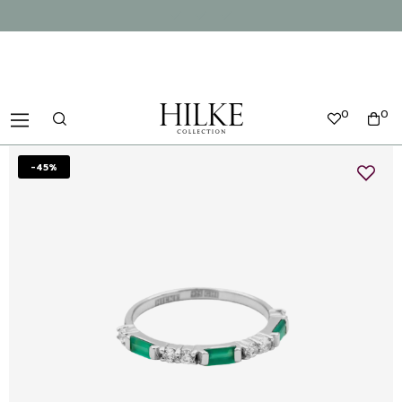
0
0
-45%