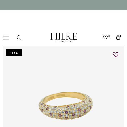
0
0
-45%