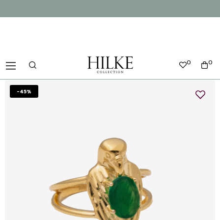
0
0
-45%