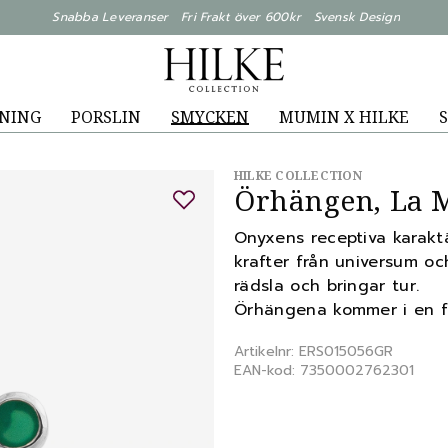
Snabba Leveranser Fri Frakt över 600kr Svensk Design
NING
PORSLIN
SMYCKEN
MUMIN X HILKE
S
HILKE COLLECTION
Örhängen, La M
Onyxens receptiva karaktä
krafter från universum oc
rädsla och bringar tur.
Örhängena kommer i en f
Artikelnr: ERS015056GR
EAN-kod: 7350002762301