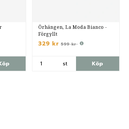
r
Örhängen, La Moda Bianco -
Förgyllt
329 kr
599 kr
Köp
st
Köp