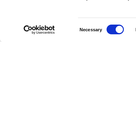
Consent
Necessary
Selection
Hilke är ett svenskt varumärke som erbjuder
inredningsprodukter och smycken i klassisk,
feminin och stilren design med en modernistisk
tvist. Hilke Collections grundare Giovanna Hilke
startade varumärket 2015 i Linköping och med
tiden har en gedigen kollektion av
inredningsprodukter och smycken vuxit fram.
Visionen bakom varumärket är att skapa tidlös
och vacker design för moderna och eleganta