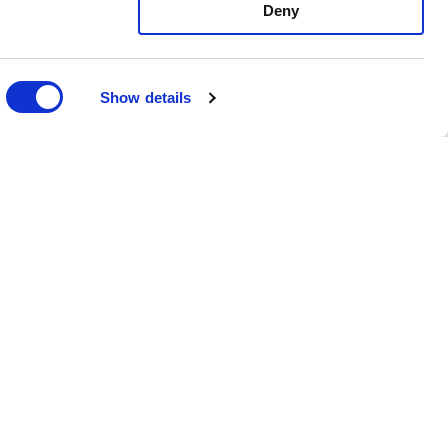
Deny
Show details
Nyhetsbrev
Anmäl dig till vårt nyhetsbrev och ta
del av de senaste nyheterna och
rabatterna.
Prenumerera