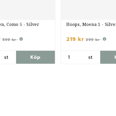
n, Como 5 - Silver
Hoops, Moena 1 - Silve
r
219 kr
599 kr
399 kr
st
Köp
st