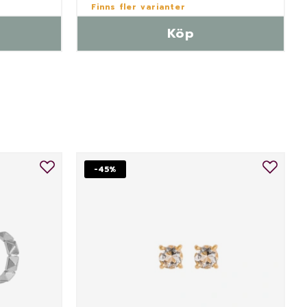
Finns fler varianter
Köp
-45%