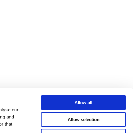
Allow all
alyse our
ing and
Allow selection
r that