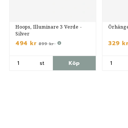
Hoops, Illuminare 3 Verde -
Örhänge
Silver
494 kr
329 k
899 kr
st
Köp