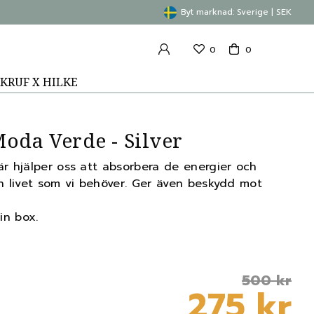
Byt marknad: Sverige | SEK
0
0
KRUF X HILKE
oda Verde - Silver
r hjälper oss att absorbera de energier och
h livet som vi behöver. Ger även beskydd mot
in box.
500 kr
275 kr