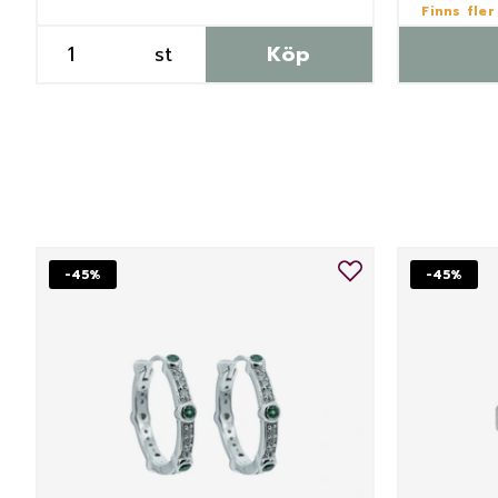
Finns fler
st
Köp
-45%
-45%