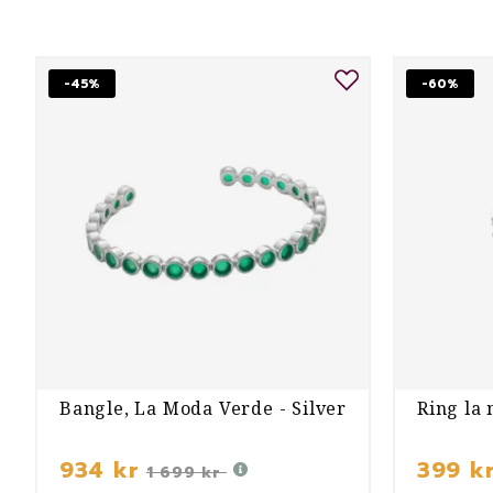
-45%
-60%
Bangle, La Moda Verde - Silver
Ring la 
934 kr
399 k
1 699 kr