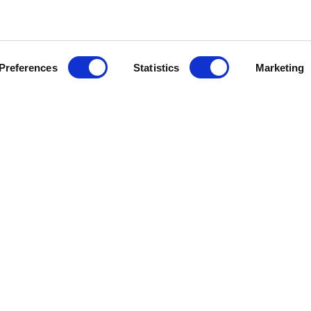
Preferences
Statistics
Marketing
Kundservice
Information
Besök Oss
Om oss
GDPR
Skötselråd
Kontakta oss
Köpvillkor