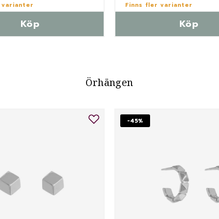
 varianter
Finns fler varianter
Köp
Köp
Örhängen
-45%