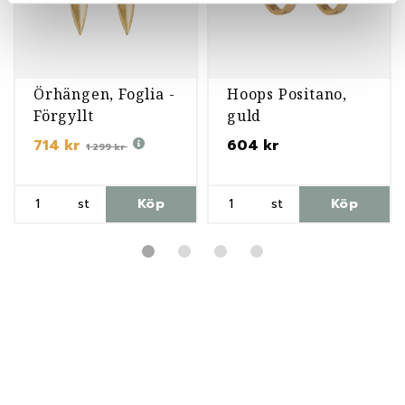
Örhängen, Foglia -
Hoops Positano,
Förgyllt
guld
714 kr
604 kr
1 299 kr
st
Köp
st
Köp