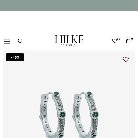
0
0
-45%