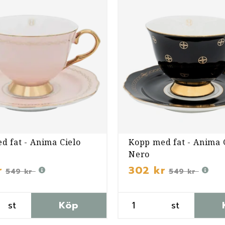
d fat - Anima Cielo
Kopp med fat - Anima
Nero
r
302 kr
549 kr
549 kr
st
Köp
st