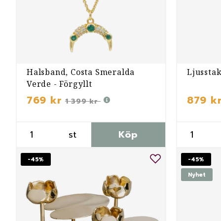
Halsband, Costa Smeralda
Ljusstak
Verde - Förgyllt
769 kr
879 k
1 399 kr
st
Köp
-45%
-45%
Nyhet