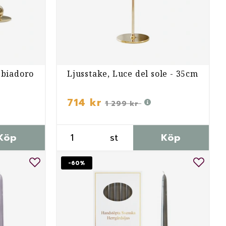
bbiadoro
Ljusstake, Luce del sole - 35cm
714 kr
1 299 kr
Köp
st
Köp
-60%