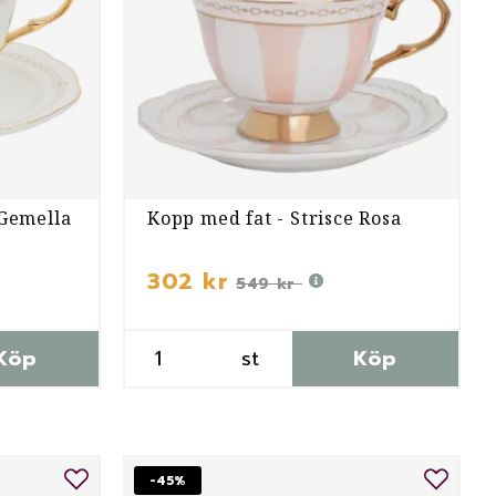
 Gemella
Kopp med fat - Strisce Rosa
302 kr
549 kr
Köp
st
Köp
-45%