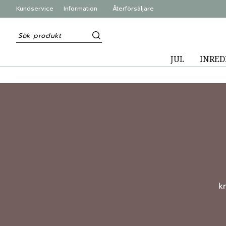
Kundservice
Information
Återförsäljare
JUL
INRED
k