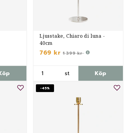
Ljusstake, Chiaro di luna -
40cm
769 kr
1 399 kr
Köp
st
Köp
-45%