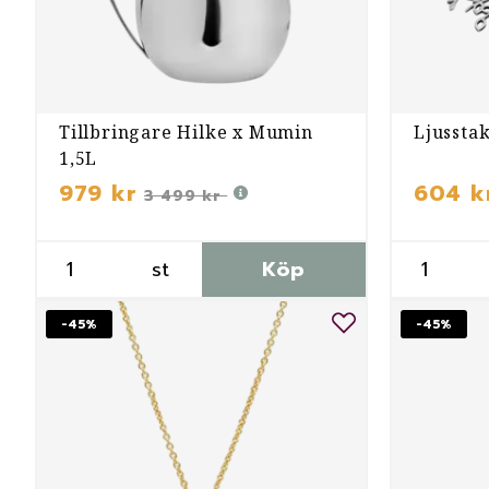
Tillbringare Hilke x Mumin
Ljussta
1,5L
979 kr
604 k
3 499 kr
st
Köp
-45%
-45%