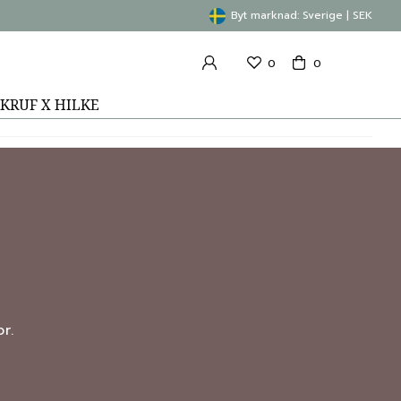
Byt marknad: Sverige | SEK
0
0
KRUF X HILKE
r.