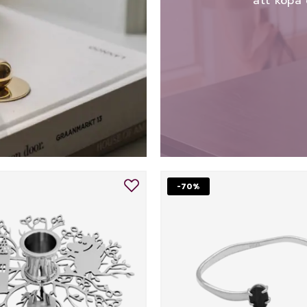
att köpa 
-70%