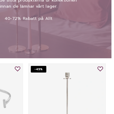
de sista produkterna ur kollektionen
innan de lämnar vårt lager.
40-72% Rabatt på Allt
-45%