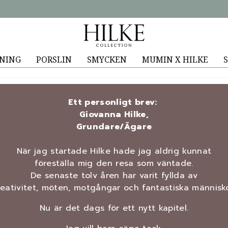
NING
PORSLIN
SMYCKEN
MUMIN X HILKE
S
Ett personligt brev:
Giovanna Hilke,
Grundare/Ägare
När jag startade Hilke hade jag aldrig kunnat
föreställa mig den resa som väntade.
De senaste tolv åren har varit fyllda av
reativitet, möten, motgångar och fantastiska människo
Nu är det dags för ett nytt kapitel.