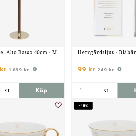
e, Alto Basso 40cm - M
Herrgårdsljus - Blåbä
kr
99 kr
1 899 kr
249 kr
st
Köp
st
-45%