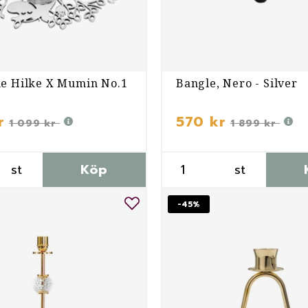
ke Hilke X Mumin No.1
Bangle, Nero - Silver
r
570 kr
1 099 kr
1 899 kr
st
Köp
st
-45%