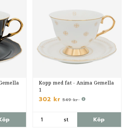
 Gemella
Kopp med fat - Anima Gemella
1
302 kr
549 kr
Köp
st
Köp