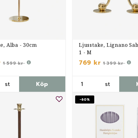
e, Alba - 30cm
Ljusstake, Lignano Sa
1 - M
r
769 kr
1 599 kr
1 399 kr
st
Köp
st
-60%