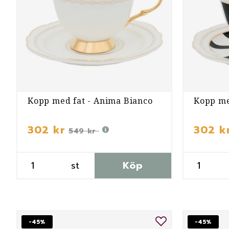
Kopp med fat - Anima Bianco
Kopp me
302 kr
302 k
549 kr
st
Köp
-45%
-45%