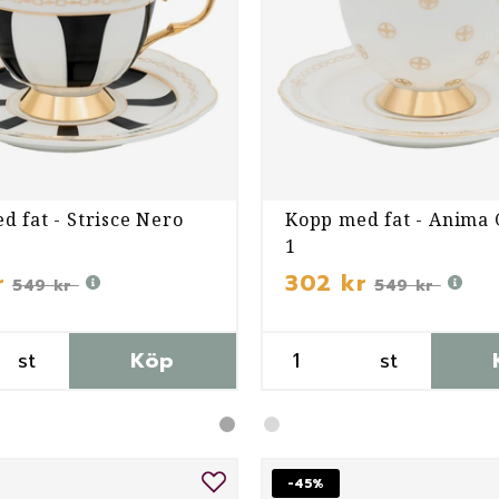
d fat - Strisce Nero
Kopp med fat - Anima
1
r
302 kr
549 kr
549 kr
st
Köp
st
-45%