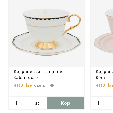
Kopp med fat - Lignano
Kopp me
Sabbiadoro
Rosa
302 kr
302 k
549 kr
st
Köp