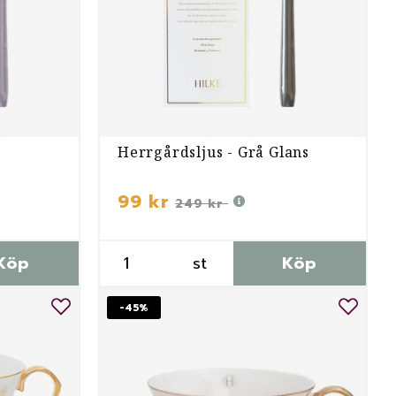
r
Herrgårdsljus - Grå Glans
99 kr
249 kr
Köp
st
Köp
-45%