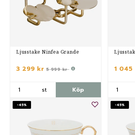
Ljusstake Ninfea Grande
Ljusstak
3 299 kr
1 045 
5 999 kr
st
Köp
-45%
-45%