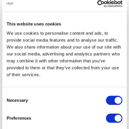
Hilke Collection.
Sammanslagningen har kunnat genomföras
enkelt och effektivt enligt duon, och inom kort
This website uses cookies
presenteras nya produkter, formgivna av Richard
We use cookies to personalise content and ads, to
och Giovanna.
provide social media features and to analyse our traffic.
We also share information about your use of our site with
- Richard kontaktade oss och vi klickade
our social media, advertising and analytics partners who
direkt. Vi såg båda att vi besitter olika kunskaper
may combine it with other information that you’ve
som kan bli något bra om vi kombinerar dem.
provided to them or that they’ve collected from your use
Hans mässingsljusstakar Gul Näckros är fantastiska
of their services.
och det är roligt att han vill att vi ska stå bakom
dem. Vi har redan ritat på tre nya produkter som
vi tillsammans har skapat, så de ska också lanseras
Consent
i höst, fortsätter Giovanna.
Necessary
Selection
Richard Lilliestråle är formgivare och designer
som har naturen som sin stora inspirationskälla.
Preferences
Han tog kontakt med Giovanna och Hilke