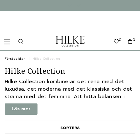
0
0
Förstasidan
Hilke Collection
Hilke Collection
Hilke Collection kombinerar det rena med det
luxuösa, det moderna med det klassiska och det
strama med det feminina. Att hitta balansen i
varje produkt är vad vi kallar ’Hilke Collections
Läs mer
designsignatur’ och inspirationen bakom vår
design är hämtad både i det italienska uttrycket
och från det skandinaviska. Hilke Collection har
SORTERA
en fot i Italien och en i Sverige och vi hämtar