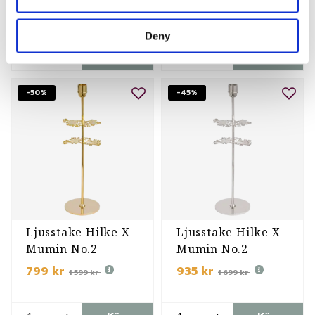
Moominpappa
Moominpappa
199 kr
199 kr
499 kr
499 kr
Deny
st
Köp
st
Köp
-50%
-45%
Ljusstake Hilke X
Ljusstake Hilke X
Mumin No.2
Mumin No.2
799 kr
935 kr
1 599 kr
1 699 kr