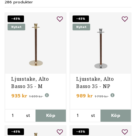
inspiration från konst, mode och samtid med
286 produkter
fokus på en bestående och hållbar stil i
inredning.
-45%
-45%
Nyhet
Nyhet
Ljusstake, Alto
Ljusstake, Alto
Basso 35 - M
Basso 35 - NP
935 kr
989 kr
1 699 kr
1 799 kr
st
Köp
st
Köp
-45%
-45%