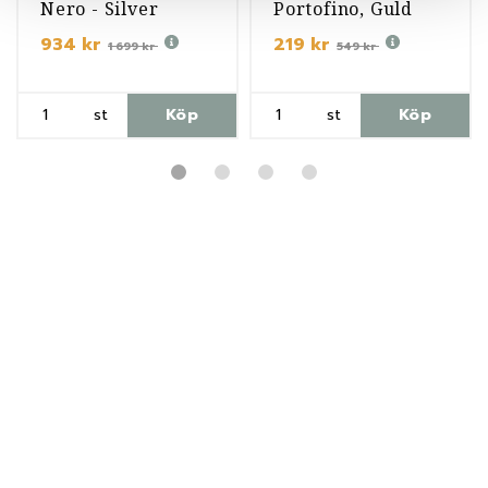
Nero - Silver
Portofino, Guld
934 kr
219 kr
1 699 kr
549 kr
st
Köp
st
Köp