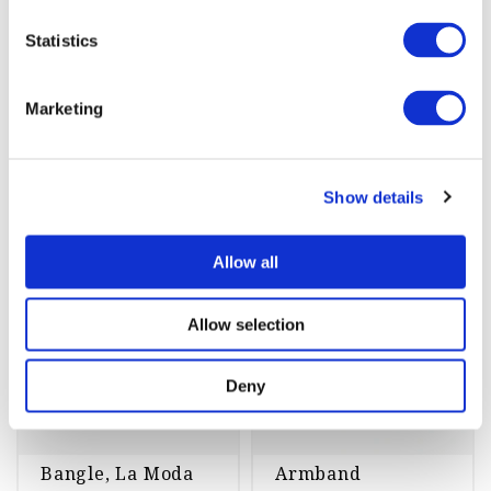
Köp
st
Köp
Statistics
Marketing
Armband
Show details
Allow all
-45%
-60%
Allow selection
Deny
Bangle, La Moda
Armband